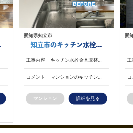
BEFORE
愛知県知立市
愛
.
知立市のキッチン水栓...
.
工事内容
キッチン水栓金具取替...
工
.
コメント
マンションのキッチン...
コ
マンション
詳細を見る