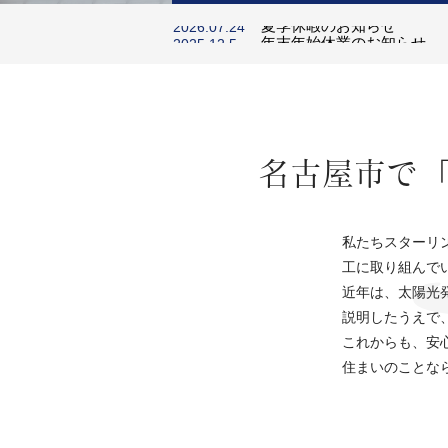
スターリングのホームペー
2021.09.20
夏季休暇のお知らせ
2026.07.24
年末年始休業のお知らせ
2025.12.5
スターリングは安心・確実で確かな
LIXILリフォームネット
2025.11.5
スターリングのホームペー
2021.09.20
工を徹底し、高い技術と丁寧な施工
夏季休暇のお知らせ
2026.07.24
お約束します。 業務内容詳細は下記
タンよりご覧ください。
名古屋市で
詳細を見る
私たちスターリ
工に取り組んで
近年は、太陽光
説明したうえで
これからも、安
住まいのことな