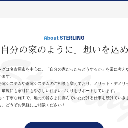
ジを開設しました。
施
地域密着型で地元を中心にサービスを
ジを開設しました。
を
展開しており、信頼を大切に高品質な
ボ
施工を心がけています。 施工実績一覧
をぜひご覧ください。
About STERLING
「自分の家のように」想いを込め
Sterlin
詳細を見る
ングは名古屋市を中心に、「自分の家だったらどうするか」を常に考え
います。
発電システムや蓄電システムのご相談も増えており、メリット・デメリ
、環境にも家計にもやさしい住まいづくりをサポートしています。
心・丁寧な施工で、地元の皆さまに喜んでいただける仕事を続けていき
ら、どうぞお気軽にご相談ください！